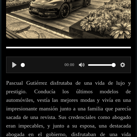
00:00
P
M
S
l
u
e
Pascual Gutiérrez disfrutaba de una vida de lujo y
a
t
t
prestigio. Conducía los últimos modelos de
y
e
t
automóviles, vestía las mejores modas y vivía en una
impresionante mansión junto a una familia que parecía
i
sacada de una revista. Sus credenciales como abogado
n
eran impecables, y junto a su esposa, una destacada
g
abogada en el gobierno, disfrutaban de una vida
s