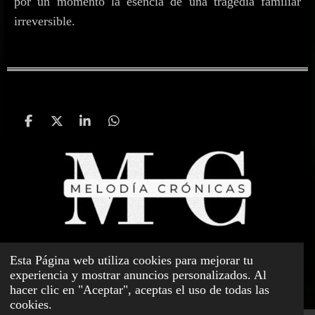
por un momento la esencia de una tragedia familiar
irreversible.
C
C
C
C
o
o
o
o
m
m
m
m
p
p
p
p
a
a
a
a
r
r
r
r
t
t
t
t
i
i
i
i
r
r
r
r
© 2023 - 2026 Melodía Crónicas
Esta Página web utiliza cookies para mejorar tu
experiencia y mostrar anuncios personalizados. Al
hacer clic en "Aceptar", aceptas el uso de todas las
cookies.