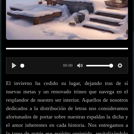
00:00
P
M
S
l
u
e
El invierno ha cedido su lugar, dejando tras de sí
a
t
t
nuevas metas y un renovado trineo que navega en el
y
e
t
resplandor de nuestro ser interior. Aquellos de nosotros
dedicados a la distribución de letras nos consideramos
i
afortunados de portar sobre nuestras espaldas la dicha y
n
el amor inherentes en cada historia. Nos entregamos a
g
la tarea de nutrir ese espíritu oprimido, revitalizándolo