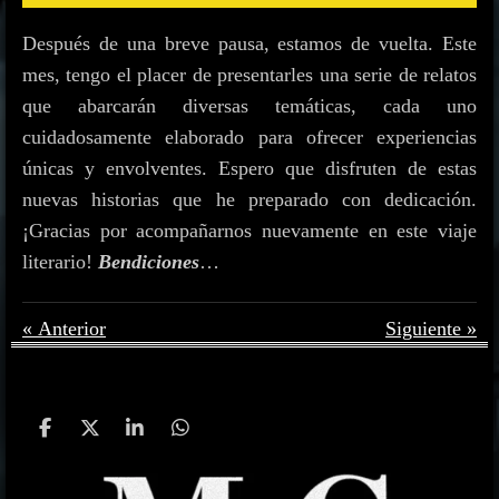
Después de una breve pausa, estamos de vuelta. Este
mes, tengo el placer de presentarles una serie de relatos
que abarcarán diversas temáticas, cada uno
cuidadosamente elaborado para ofrecer experiencias
únicas y envolventes. Espero que disfruten de estas
nuevas historias que he preparado con dedicación.
¡Gracias por acompañarnos nuevamente en este viaje
literario!
Bendiciones
…
«
Anterior
Siguiente
»
C
C
C
C
o
o
o
o
m
m
m
m
p
p
p
p