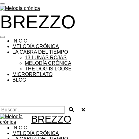
Ir
al
BREZZO
contenido
principal
INICIO
MELODÍA CRÓNICA
LA CABRA DEL TIEMPO
13 LUNAS ROJAS
MELODÍA CRÓNICA
THE DOG IS LOOSE
MICRORRELATO
BLOG
BREZZO
INICIO
MELODÍA CRÓNICA
LA CABRA DEL TIEMPO