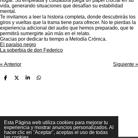
hogar. Su empleada y cuidadora juega un papel crucial en su
vida, generando situaciones que desafían su estabilidad
mental.
Te invitamos a leer la historia completa, donde descubrirás los
giros y vueltas que la trama tiene para ofrecer. No te pierdas la
experiencia adicional del audio que hemos preparado, que te
permitirá sumergirte aún más en el relato.
Gracias por dedicar tu tiempo a Melodía Crónica.
El paraíso negro
La soberbia de don Federico
«
Anterior
Siguiente
»
C
C
C
C
o
o
o
o
m
m
m
m
p
p
p
p
a
a
a
a
r
r
r
r
t
t
t
t
i
i
i
i
r
r
r
r
Esta Página web utiliza cookies para mejorar tu
experiencia y mostrar anuncios personalizados. Al
hacer clic en "Aceptar", aceptas el uso de todas
© 2023 - 2026 Melodía Crónicas
las cookies.