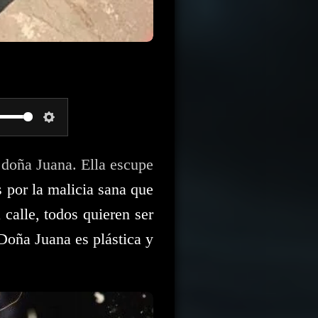
S
e
n doña Juana. Ella escupe
s por la malicia sana que
t
calle, todos quieren ser
t
 Doña Juana es plástica y
i
n
g