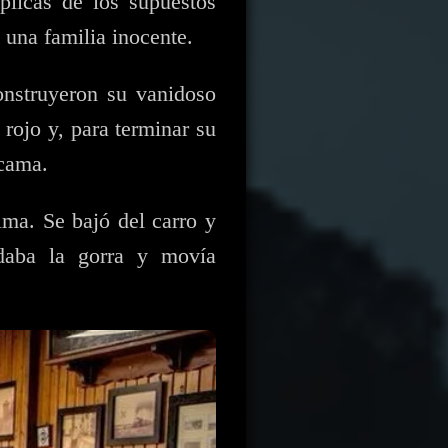
plicas de los supuestos
 una familia inocente.
onstruyeron su vanidoso
rojo y, para terminar su
 cama.
ima. Se bajó del carro y
odaba la gorra y movía