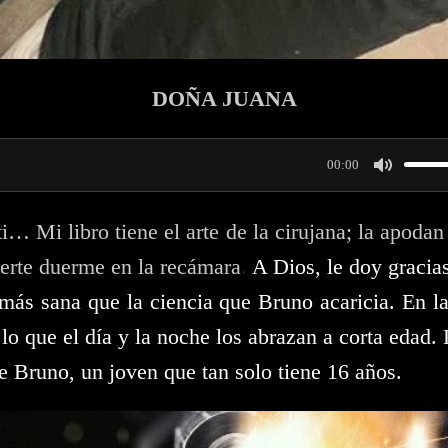
DOÑA JUANA
00:00
M
u
i… Mi libro tiene el arte de la cirujana; la apoda
erte duerme en la recámara
.
A Dios, le doy gracia
t
ás sana que la ciencia que Bruno acaricia. En la 
e
 lo que el día y la noche los abrazan a corta edad.
e Bruno, un joven que tan solo tiene 16 años.