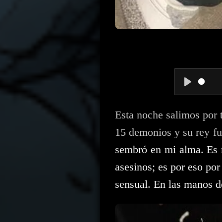
P
l
Esta noche salimos por t
15 demonios y su rey fu
a
sembró en mi alma. Es m
y
asesinos; es por eso por
sensual. En las manos d