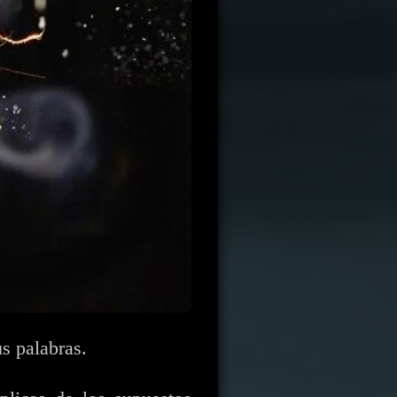
s
s palabras.